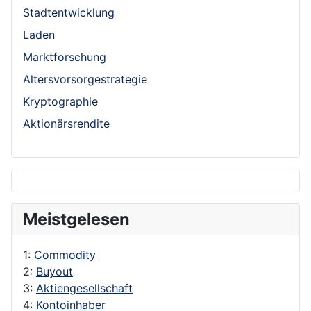
Stadtentwicklung
Laden
Marktforschung
Altersvorsorgestrategie
Kryptographie
Aktionärsrendite
Meistgelesen
1:
Commodity
2:
Buyout
3:
Aktiengesellschaft
4:
Kontoinhaber