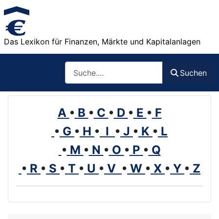
Das Lexikon für Finanzen, Märkte und Kapitalanlagen
Such
Suchen
A
•
B
•
C
•
D
•
E
•
F
•
G
•
H
•
I
•
J
•
K
•
L
•
M
•
N
•
O
•
P
•
Q
•
R
•
S
•
T
•
U
•
V
•
W
•
X
•
Y
•
Z