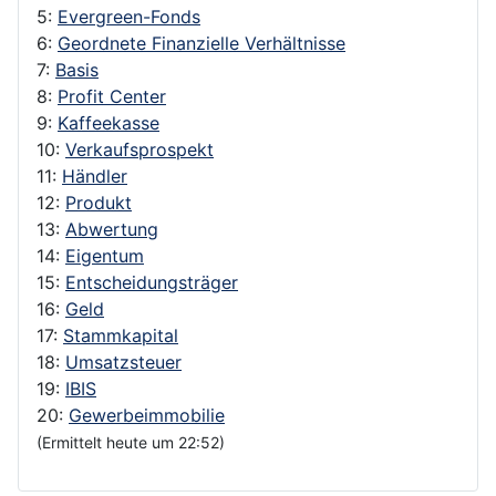
5:
Evergreen-Fonds
6:
Geordnete Finanzielle Verhältnisse
7:
Basis
8:
Profit Center
9:
Kaffeekasse
10:
Verkaufsprospekt
11:
Händler
12:
Produkt
13:
Abwertung
14:
Eigentum
15:
Entscheidungsträger
16:
Geld
17:
Stammkapital
18:
Umsatzsteuer
19:
IBIS
20:
Gewerbeimmobilie
(Ermittelt heute um 22:52)