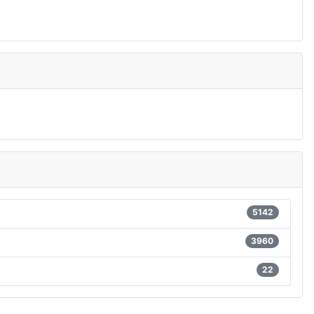
5142
3960
22