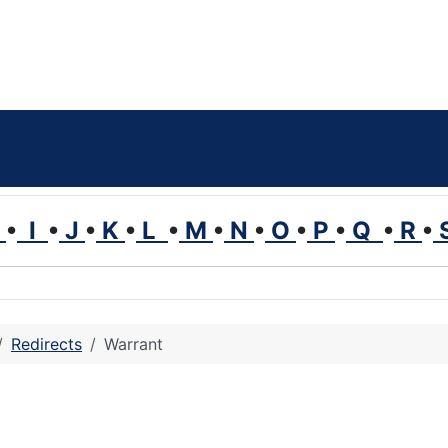
H
•
I
•
J
•
K
•
L
•
M
•
N
•
O
•
P
•
Q
•
R
•
Redirects
Warrant