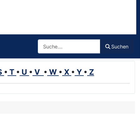
Such
Suchen
S
•
T
•
U
•
V
•
W
•
X
•
Y
•
Z