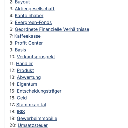
2:
Buyout
3:
Aktiengesellschaft
4:
Kontoinhaber
5:
Evergreen-Fonds
6:
Geordnete Finanzielle Verhältnisse
7:
Kaffeekasse
8:
Profit Center
9:
Basis
10:
Verkaufsprospekt
11:
Händler
12:
Produkt
13:
Abwertung
14:
Eigentum
15:
Entscheidungsträger
16:
Geld
17:
Stammkapital
18:
IBIS
19:
Gewerbeimmobilie
20:
Umsatzsteuer