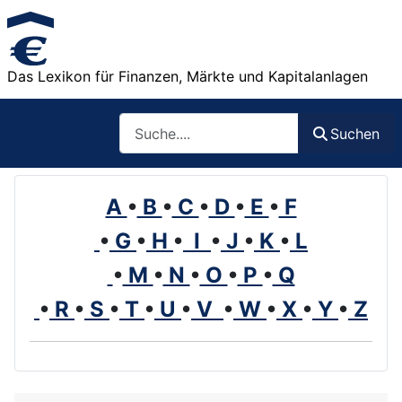
Das Lexikon für Finanzen, Märkte und Kapitalanlagen
Such
Suchen
A
•
B
•
C
•
D
•
E
•
F
•
G
•
H
•
I
•
J
•
K
•
L
•
M
•
N
•
O
•
P
•
Q
•
R
•
S
•
T
•
U
•
V
•
W
•
X
•
Y
•
Z