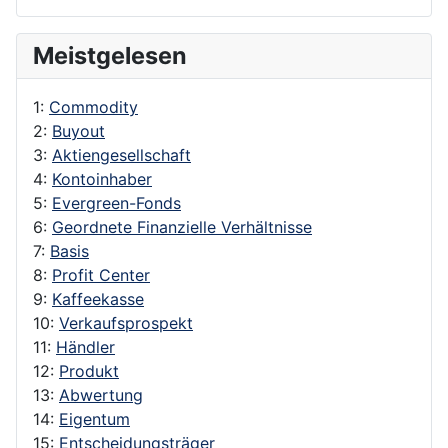
Meistgelesen
1:
Commodity
2:
Buyout
3:
Aktiengesellschaft
4:
Kontoinhaber
5:
Evergreen-Fonds
6:
Geordnete Finanzielle Verhältnisse
7:
Basis
8:
Profit Center
9:
Kaffeekasse
10:
Verkaufsprospekt
11:
Händler
12:
Produkt
13:
Abwertung
14:
Eigentum
15:
Entscheidungsträger