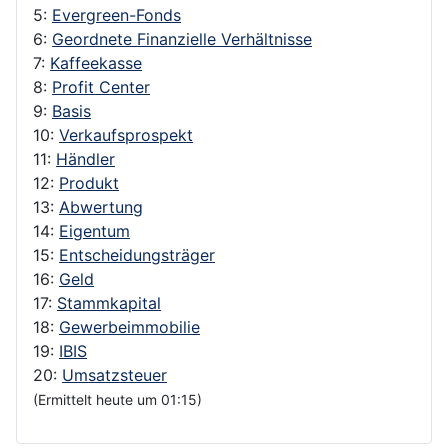
5:
Evergreen-Fonds
6:
Geordnete Finanzielle Verhältnisse
7:
Kaffeekasse
8:
Profit Center
9:
Basis
10:
Verkaufsprospekt
11:
Händler
12:
Produkt
13:
Abwertung
14:
Eigentum
15:
Entscheidungsträger
16:
Geld
17:
Stammkapital
18:
Gewerbeimmobilie
19:
IBIS
20:
Umsatzsteuer
(Ermittelt heute um 01:15)