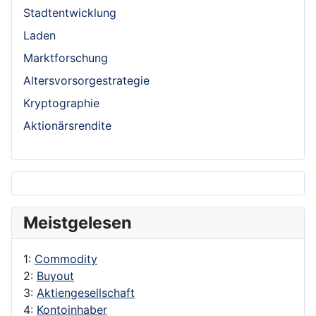
Stadtentwicklung
Laden
Marktforschung
Altersvorsorgestrategie
Kryptographie
Aktionärsrendite
Meistgelesen
1:
Commodity
2:
Buyout
3:
Aktiengesellschaft
4:
Kontoinhaber