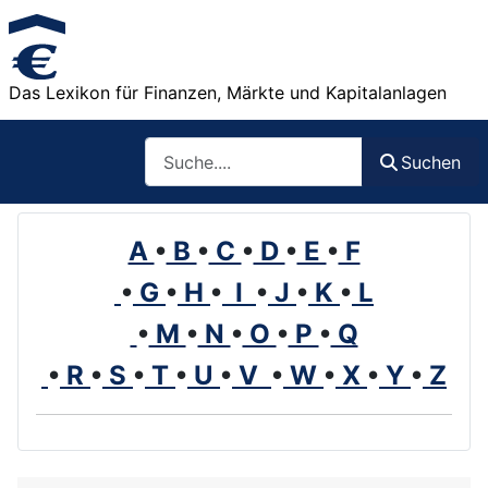
Das Lexikon für Finanzen, Märkte und Kapitalanlagen
Such
Suchen
A
•
B
•
C
•
D
•
E
•
F
•
G
•
H
•
I
•
J
•
K
•
L
•
M
•
N
•
O
•
P
•
Q
•
R
•
S
•
T
•
U
•
V
•
W
•
X
•
Y
•
Z