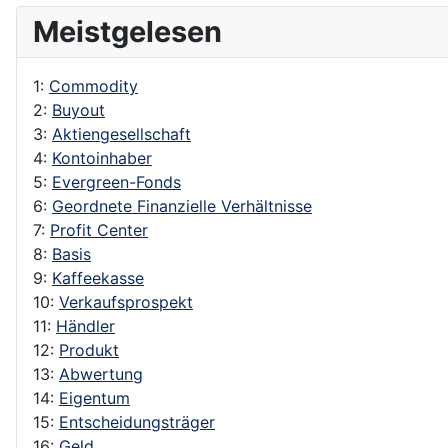
Meistgelesen
1:
Commodity
2:
Buyout
3:
Aktiengesellschaft
4:
Kontoinhaber
5:
Evergreen-Fonds
6:
Geordnete Finanzielle Verhältnisse
7:
Profit Center
8:
Basis
9:
Kaffeekasse
10:
Verkaufsprospekt
11:
Händler
12:
Produkt
13:
Abwertung
14:
Eigentum
15:
Entscheidungsträger
16:
Geld