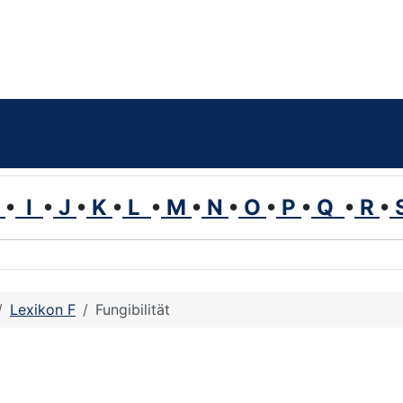
H
•
I
•
J
•
K
•
L
•
M
•
N
•
O
•
P
•
Q
•
R
•
Lexikon F
Fungibilität