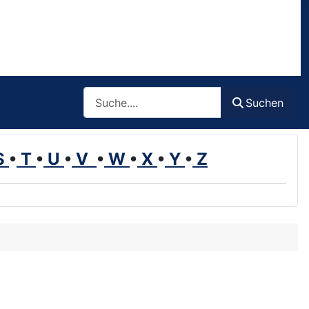
Such
Suchen
S
•
T
•
U
•
V
•
W
•
X
•
Y
•
Z