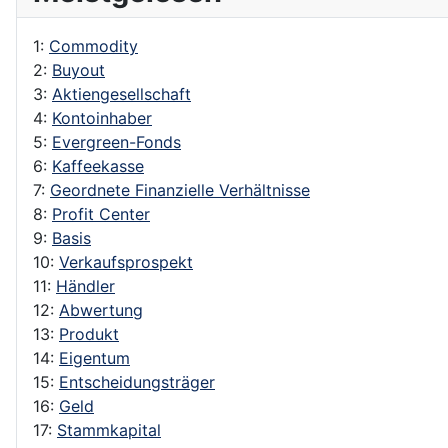
1:
Commodity
2:
Buyout
3:
Aktiengesellschaft
4:
Kontoinhaber
5:
Evergreen-Fonds
6:
Kaffeekasse
7:
Geordnete Finanzielle Verhältnisse
8:
Profit Center
9:
Basis
10:
Verkaufsprospekt
11:
Händler
12:
Abwertung
13:
Produkt
14:
Eigentum
15:
Entscheidungsträger
16:
Geld
17:
Stammkapital