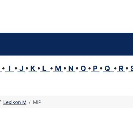
H
•
I
•
J
•
K
•
L
•
M
•
N
•
O
•
P
•
Q
•
R
•
Lexikon M
MIP