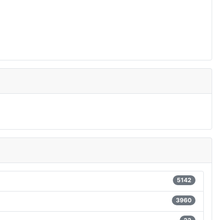
5142
3960