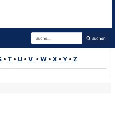
Such
Suchen
S
•
T
•
U
•
V
•
W
•
X
•
Y
•
Z