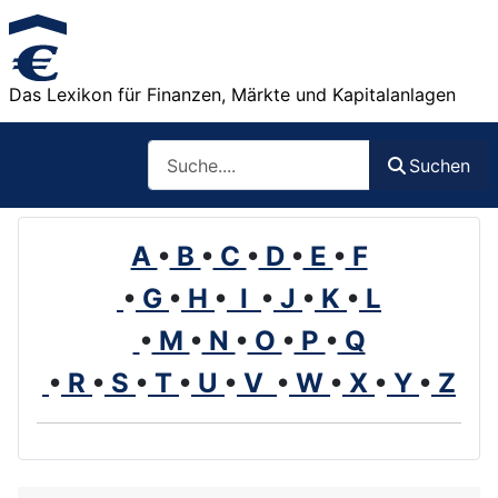
Das Lexikon für Finanzen, Märkte und Kapitalanlagen
Such
Suchen
A
•
B
•
C
•
D
•
E
•
F
•
G
•
H
•
I
•
J
•
K
•
L
•
M
•
N
•
O
•
P
•
Q
•
R
•
S
•
T
•
U
•
V
•
W
•
X
•
Y
•
Z