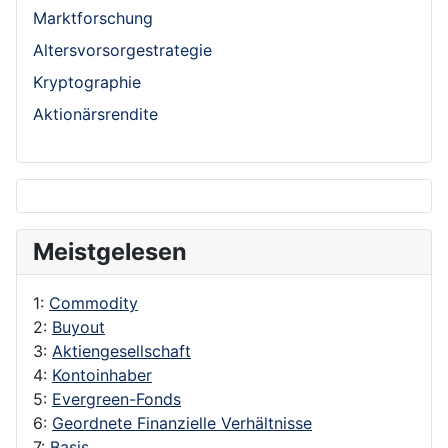
Marktforschung
Altersvorsorgestrategie
Kryptographie
Aktionärsrendite
Meistgelesen
1:
Commodity
2:
Buyout
3:
Aktiengesellschaft
4:
Kontoinhaber
5:
Evergreen-Fonds
6:
Geordnete Finanzielle Verhältnisse
7:
Basis