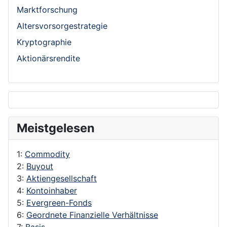
Marktforschung
Altersvorsorgestrategie
Kryptographie
Aktionärsrendite
Meistgelesen
1:
Commodity
2:
Buyout
3:
Aktiengesellschaft
4:
Kontoinhaber
5:
Evergreen-Fonds
6:
Geordnete Finanzielle Verhältnisse
7:
Basis