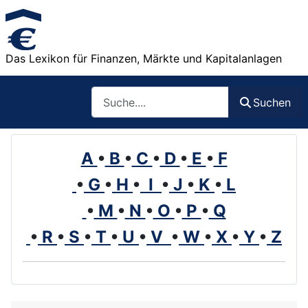
Das Lexikon für Finanzen, Märkte und Kapitalanlagen
Such
Suchen
A
•
B
•
C
•
D
•
E
•
F
•
G
•
H
•
I
•
J
•
K
•
L
•
M
•
N
•
O
•
P
•
Q
•
R
•
S
•
T
•
U
•
V
•
W
•
X
•
Y
•
Z