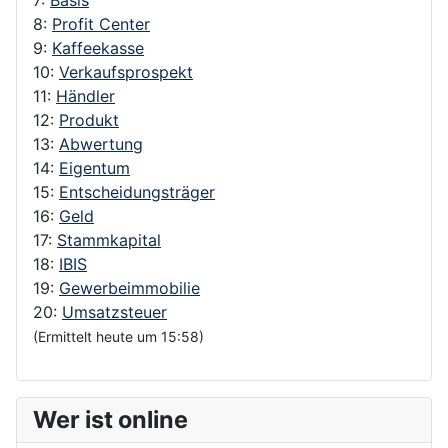
8:
Profit Center
9:
Kaffeekasse
10:
Verkaufsprospekt
11:
Händler
12:
Produkt
13:
Abwertung
14:
Eigentum
15:
Entscheidungsträger
16:
Geld
17:
Stammkapital
18:
IBIS
19:
Gewerbeimmobilie
20:
Umsatzsteuer
(Ermittelt heute um 15:58)
Wer ist online