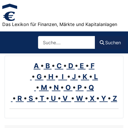
Das Lexikon für Finanzen, Märkte und Kapitalanlagen
Such
Suchen
A
•
B
•
C
•
D
•
E
•
F
•
G
•
H
•
I
•
J
•
K
•
L
•
M
•
N
•
O
•
P
•
Q
•
R
•
S
•
T
•
U
•
V
•
W
•
X
•
Y
•
Z