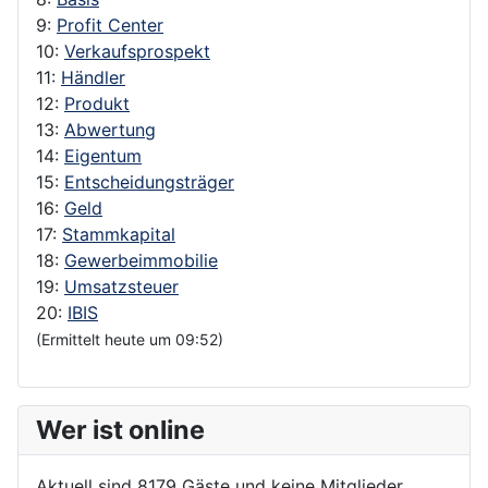
9:
Profit Center
10:
Verkaufsprospekt
11:
Händler
12:
Produkt
13:
Abwertung
14:
Eigentum
15:
Entscheidungsträger
16:
Geld
17:
Stammkapital
18:
Gewerbeimmobilie
19:
Umsatzsteuer
20:
IBIS
(Ermittelt heute um 09:52)
Wer ist online
Aktuell sind 8179 Gäste und keine Mitglieder