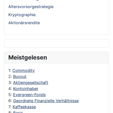
Altersvorsorgestrategie
Kryptographie
Aktionärsrendite
Meistgelesen
1:
Commodity
2:
Buyout
3:
Aktiengesellschaft
4:
Kontoinhaber
5:
Evergreen-Fonds
6:
Geordnete Finanzielle Verhältnisse
7:
Kaffeekasse
8:
Basis