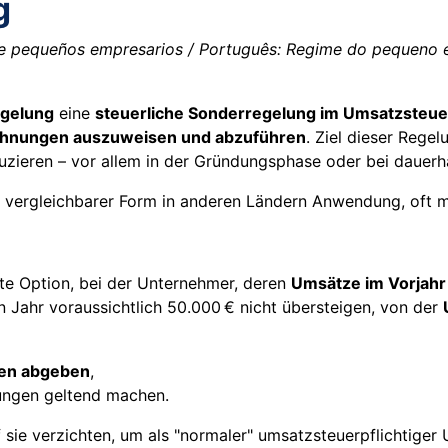
g
de pequeños empresarios / Português: Regime do pequeno em
egelung
eine
steuerliche Sonderregelung im Umsatzsteue
echnungen auszuweisen und abzuführen
. Ziel dieser Regel
uzieren – vor allem in der Gründungsphase oder bei dauerh
in vergleichbarer Form in anderen Ländern Anwendung, oft m
rte Option, bei der Unternehmer, deren
Umsätze im Vorjahr 
 Jahr voraussichtlich 50.000 € nicht übersteigen, von der
gen abgeben
,
ngen geltend machen.
sie verzichten, um als "normaler" umsatzsteuerpflichtiger