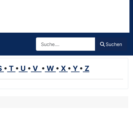
Such
Suchen
S
•
T
•
U
•
V
•
W
•
X
•
Y
•
Z