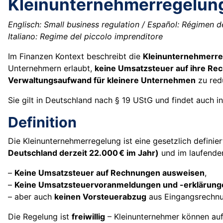
Kleinunternehmerregelun
Englisch: Small business regulation / Español: Régimen 
Italiano: Regime del piccolo imprenditore
Im Finanzen Kontext beschreibt die
Kleinunternehmerr
Unternehmern erlaubt,
keine Umsatzsteuer auf ihre R
Verwaltungsaufwand für kleinere Unternehmen
zu red
Sie gilt in Deutschland nach § 19 UStG und findet auch 
Definition
Die Kleinunternehmerregelung ist eine gesetzlich definie
Deutschland derzeit 22.000 € im Jahr)
und im laufenden
–
Keine Umsatzsteuer auf Rechnungen ausweisen
,
–
Keine Umsatzsteuervoranmeldungen und -erklärun
– aber auch
keinen Vorsteuerabzug
aus Eingangsrechnu
Die Regelung ist
freiwillig
– Kleinunternehmer können auf 