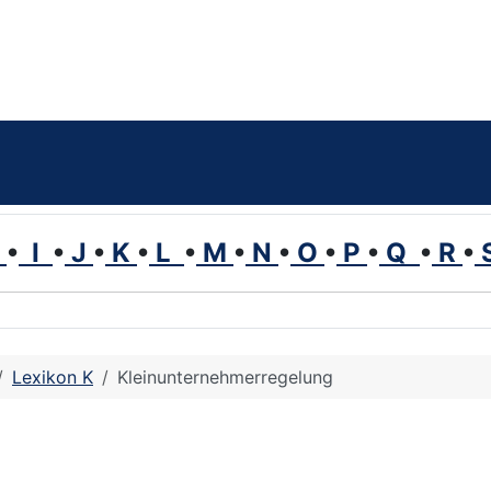
H
•
I
•
J
•
K
•
L
•
M
•
N
•
O
•
P
•
Q
•
R
•
Lexikon K
Kleinunternehmerregelung