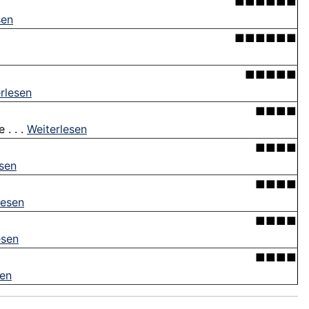
■■■■■■
sen
■■■■■■
■■■■■
rlesen
■■■■
 . . .
Weiterlesen
■■■■
esen
■■■■
lesen
■■■■
esen
■■■■
sen