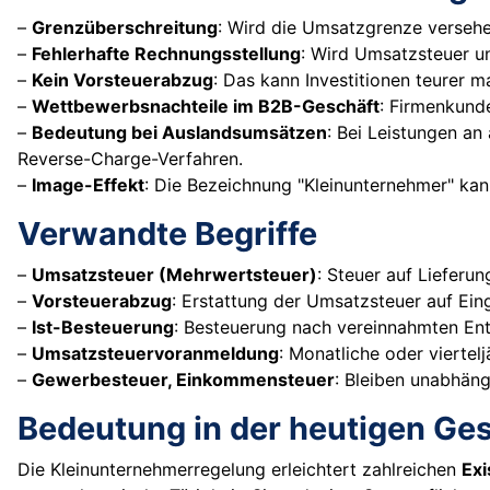
–
Grenzüberschreitung
: Wird die Umsatzgrenze versehen
–
Fehlerhafte Rechnungsstellung
: Wird Umsatzsteuer u
–
Kein Vorsteuerabzug
: Das kann Investitionen teurer 
–
Wettbewerbsnachteile im B2B-Geschäft
: Firmenkund
–
Bedeutung bei Auslandsumsätzen
: Bei Leistungen a
Reverse-Charge-Verfahren.
–
Image-Effekt
: Die Bezeichnung "Kleinunternehmer" ka
Verwandte Begriffe
–
Umsatzsteuer (Mehrwertsteuer)
: Steuer auf Lieferu
–
Vorsteuerabzug
: Erstattung der Umsatzsteuer auf Ei
–
Ist-Besteuerung
: Besteuerung nach vereinnahmten Ent
–
Umsatzsteuervoranmeldung
: Monatliche oder viertel
–
Gewerbesteuer, Einkommensteuer
: Bleiben unabhäng
Bedeutung in der heutigen Ges
Die Kleinunternehmerregelung erleichtert zahlreichen
Exi