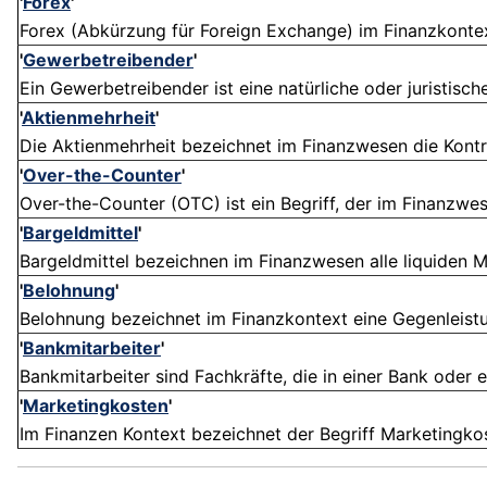
'
Forex
'
Forex (Abkürzung für Foreign Exchange) im Finanzkontext
'
Gewerbetreibender
'
Ein Gewerbetreibender ist eine natürliche oder juristisch
'
Aktienmehrheit
'
Die Aktienmehrheit bezeichnet im Finanzwesen die Kontro
'
Over-the-Counter
'
Over-the-Counter (OTC) ist ein Begriff, der im Finanzwe
'
Bargeldmittel
'
Bargeldmittel bezeichnen im Finanzwesen alle liquiden Mi
'
Belohnung
'
Belohnung bezeichnet im Finanzkontext eine Gegenleistun
'
Bankmitarbeiter
'
Bankmitarbeiter sind Fachkräfte, die in einer Bank oder e
'
Marketingkosten
'
Im Finanzen Kontext bezeichnet der Begriff Marketingkos