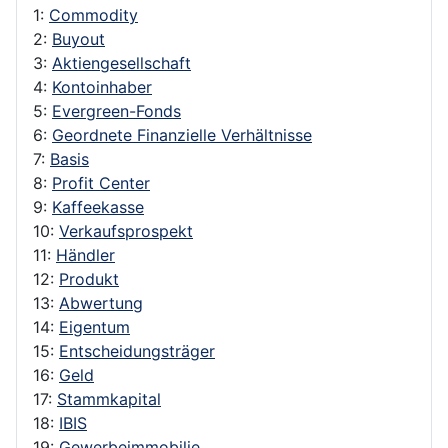
1:
Commodity
2:
Buyout
3:
Aktiengesellschaft
4:
Kontoinhaber
5:
Evergreen-Fonds
6:
Geordnete Finanzielle Verhältnisse
7:
Basis
8:
Profit Center
9:
Kaffeekasse
10:
Verkaufsprospekt
11:
Händler
12:
Produkt
13:
Abwertung
14:
Eigentum
15:
Entscheidungsträger
16:
Geld
17:
Stammkapital
18:
IBIS
19:
Gewerbeimmobilie