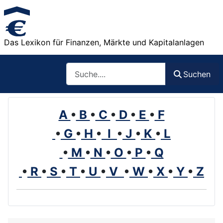
Das Lexikon für Finanzen, Märkte und Kapitalanlagen
Such
Suchen
A
•
B
•
C
•
D
•
E
•
F
•
G
•
H
•
I
•
J
•
K
•
L
•
M
•
N
•
O
•
P
•
Q
•
R
•
S
•
T
•
U
•
V
•
W
•
X
•
Y
•
Z