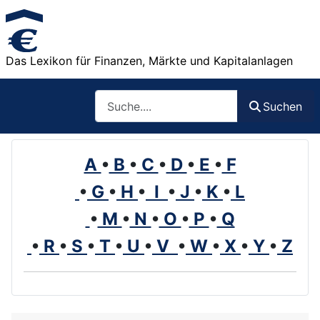
Das Lexikon für Finanzen, Märkte und Kapitalanlagen
Such
Suchen
A
•
B
•
C
•
D
•
E
•
F
•
G
•
H
•
I
•
J
•
K
•
L
•
M
•
N
•
O
•
P
•
Q
•
R
•
S
•
T
•
U
•
V
•
W
•
X
•
Y
•
Z