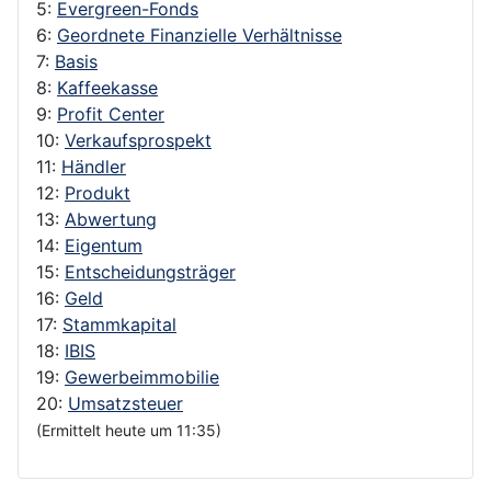
5:
Evergreen-Fonds
6:
Geordnete Finanzielle Verhältnisse
7:
Basis
8:
Kaffeekasse
9:
Profit Center
10:
Verkaufsprospekt
11:
Händler
12:
Produkt
13:
Abwertung
14:
Eigentum
15:
Entscheidungsträger
16:
Geld
17:
Stammkapital
18:
IBIS
19:
Gewerbeimmobilie
20:
Umsatzsteuer
(Ermittelt heute um 11:35)