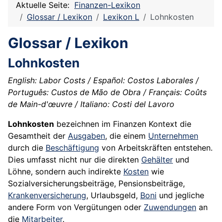
Aktuelle Seite:
Finanzen-Lexikon
Glossar / Lexikon
Lexikon L
Lohnkosten
Glossar / Lexikon
Lohnkosten
English: Labor Costs / Español: Costos Laborales /
Português: Custos de Mão de Obra / Français: Coûts
de Main-d'œuvre / Italiano: Costi del Lavoro
Lohnkosten
bezeichnen im Finanzen Kontext die
Gesamtheit der
Ausgaben
, die einem
Unternehmen
durch die
Beschäftigung
von Arbeitskräften entstehen.
Dies umfasst nicht nur die direkten
Gehälter
und
Löhne, sondern auch indirekte
Kosten
wie
Sozialversicherungsbeiträge, Pensionsbeiträge,
Krankenversicherung
, Urlaubsgeld,
Boni
und jegliche
andere Form von Vergütungen oder
Zuwendungen
an
die
Mitarbeiter
.