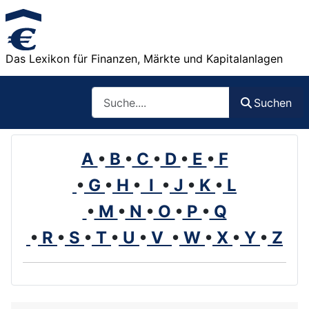
Das Lexikon für Finanzen, Märkte und Kapitalanlagen
Such
Suchen
A
•
B
•
C
•
D
•
E
•
F
•
G
•
H
•
I
•
J
•
K
•
L
•
M
•
N
•
O
•
P
•
Q
•
R
•
S
•
T
•
U
•
V
•
W
•
X
•
Y
•
Z