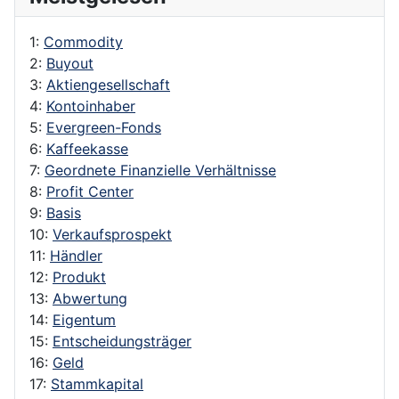
1:
Commodity
2:
Buyout
3:
Aktiengesellschaft
4:
Kontoinhaber
5:
Evergreen-Fonds
6:
Kaffeekasse
7:
Geordnete Finanzielle Verhältnisse
8:
Profit Center
9:
Basis
10:
Verkaufsprospekt
11:
Händler
12:
Produkt
13:
Abwertung
14:
Eigentum
15:
Entscheidungsträger
16:
Geld
17:
Stammkapital