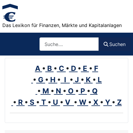
Das Lexikon für Finanzen, Märkte und Kapitalanlagen
Such
Suchen
A
•
B
•
C
•
D
•
E
•
F
•
G
•
H
•
I
•
J
•
K
•
L
•
M
•
N
•
O
•
P
•
Q
•
R
•
S
•
T
•
U
•
V
•
W
•
X
•
Y
•
Z