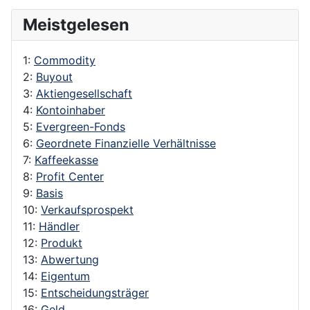
Meistgelesen
1:
Commodity
2:
Buyout
3:
Aktiengesellschaft
4:
Kontoinhaber
5:
Evergreen-Fonds
6:
Geordnete Finanzielle Verhältnisse
7:
Kaffeekasse
8:
Profit Center
9:
Basis
10:
Verkaufsprospekt
11:
Händler
12:
Produkt
13:
Abwertung
14:
Eigentum
15:
Entscheidungsträger
16:
Geld