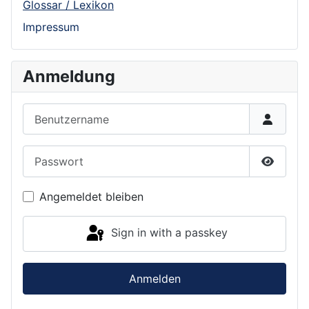
Glossar / Lexikon
Impressum
Anmeldung
Benutzername
Passwort
Show P
Angemeldet bleiben
Sign in with a passkey
Anmelden