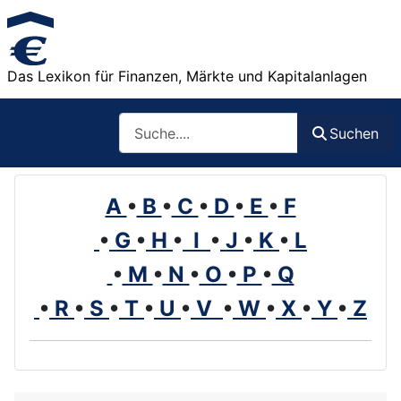
Das Lexikon für Finanzen, Märkte und Kapitalanlagen
Such
Suchen
A
•
B
•
C
•
D
•
E
•
F
•
G
•
H
•
I
•
J
•
K
•
L
•
M
•
N
•
O
•
P
•
Q
•
R
•
S
•
T
•
U
•
V
•
W
•
X
•
Y
•
Z