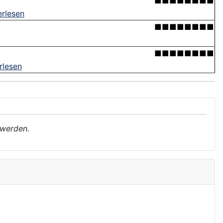
■■■■■■■■
erlesen
■■■■■■■■
■■■■■■■■
rlesen
 werden.