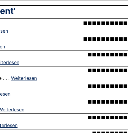
ent'
■■■■■■■■■■
esen
■■■■■■■■■■
sen
■■■■■■■■■
iterlesen
■■■■■■■■■
. . .
Weiterlesen
■■■■■■■■■
lesen
■■■■■■■■■
Weiterlesen
■■■■■■■■■
terlesen