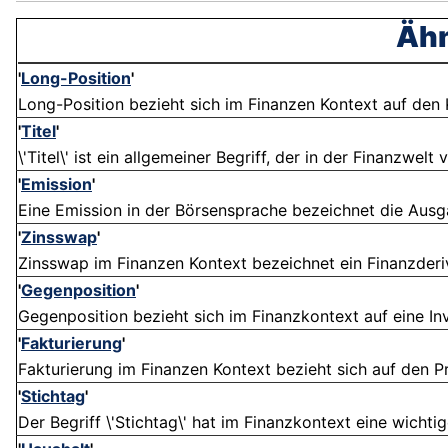
Ähn
'
Long-Position
'
Long-Position bezieht sich im Finanzen Kontext auf den 
'
Titel
'
\'Titel\' ist ein allgemeiner Begriff, der in der Finanzwel
'
Emission
'
Eine Emission in der Börsensprache bezeichnet die Ausga
'
Zinsswap
'
Zinsswap im Finanzen Kontext bezeichnet ein Finanzderiv
'
Gegenposition
'
Gegenposition bezieht sich im Finanzkontext auf eine Inv
'
Fakturierung
'
Fakturierung im Finanzen Kontext bezieht sich auf den P
'
Stichtag
'
Der Begriff \'Stichtag\' hat im Finanzkontext eine wichtig