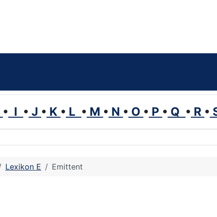
H
•
I
•
J
•
K
•
L
•
M
•
N
•
O
•
P
•
Q
•
R
•
Lexikon E
Emittent