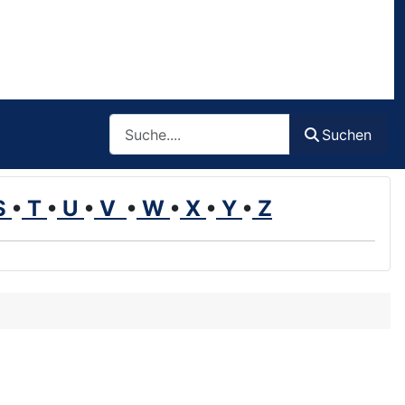
Such
Suchen
S
•
T
•
U
•
V
•
W
•
X
•
Y
•
Z