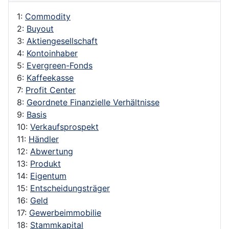
1:
Commodity
2:
Buyout
3:
Aktiengesellschaft
4:
Kontoinhaber
5:
Evergreen-Fonds
6:
Kaffeekasse
7:
Profit Center
8:
Geordnete Finanzielle Verhältnisse
9:
Basis
10:
Verkaufsprospekt
11:
Händler
12:
Abwertung
13:
Produkt
14:
Eigentum
15:
Entscheidungsträger
16:
Geld
17:
Gewerbeimmobilie
18:
Stammkapital