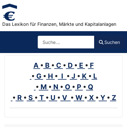
Das Lexikon für Finanzen, Märkte und Kapitalanlagen
Such
Suchen
A
•
B
•
C
•
D
•
E
•
F
•
G
•
H
•
I
•
J
•
K
•
L
•
M
•
N
•
O
•
P
•
Q
•
R
•
S
•
T
•
U
•
V
•
W
•
X
•
Y
•
Z