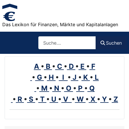
Das Lexikon für Finanzen, Märkte und Kapitalanlagen
Such
Suchen
A
•
B
•
C
•
D
•
E
•
F
•
G
•
H
•
I
•
J
•
K
•
L
•
M
•
N
•
O
•
P
•
Q
•
R
•
S
•
T
•
U
•
V
•
W
•
X
•
Y
•
Z