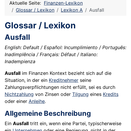
Aktuelle Seite:
Finanzen-Lexikon
Glossar / Lexikon
Lexikon A
Ausfall
Glossar / Lexikon
Ausfall
English: Default / Español: Incumplimiento / Português:
Inadimplência / Français: Défaut / Italiano:
Inadempienza
Ausfall
im Finanzen Kontext bezieht sich auf die
Situation, in der ein
Kreditnehmer
seine
Zahlungsverpflichtungen nicht erfüllt, sei es durch
Nichtzahlung
von Zinsen oder
Tilgung
eines
Kredits
oder einer
Anleihe
.
Allgemeine Beschreibung
Ein
Ausfall
tritt ein, wenn eine Partei, typischerweise
ein
Unternehmen
oder eine Regierung, nicht in der