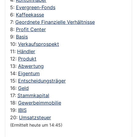
5:
Evergreen-Fonds
6:
Kaffeekasse
7:
Geordnete Finanzielle Verhältnisse
8:
Profit Center
9:
Basis
10:
Verkaufsprospekt
11:
Händler
12:
Produkt
13:
Abwertung
14:
Eigentum
15:
Entscheidungsträger
16:
Geld
17:
Stammkapital
18:
Gewerbeimmobilie
19:
IBIS
20:
Umsatzsteuer
(Ermittelt heute um 14:45)