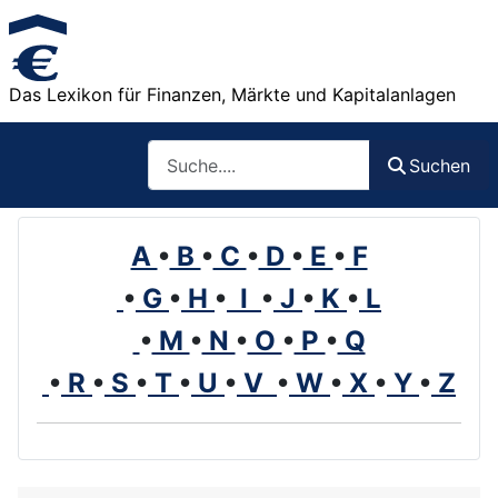
Das Lexikon für Finanzen, Märkte und Kapitalanlagen
Such
Suchen
A
•
B
•
C
•
D
•
E
•
F
•
G
•
H
•
I
•
J
•
K
•
L
•
M
•
N
•
O
•
P
•
Q
•
R
•
S
•
T
•
U
•
V
•
W
•
X
•
Y
•
Z