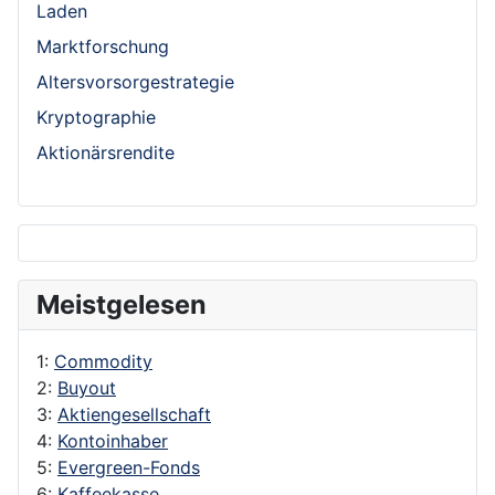
Laden
Marktforschung
Altersvorsorgestrategie
Kryptographie
Aktionärsrendite
Meistgelesen
1:
Commodity
2:
Buyout
3:
Aktiengesellschaft
4:
Kontoinhaber
5:
Evergreen-Fonds
6:
Kaffeekasse