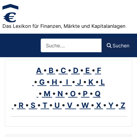
Das Lexikon für Finanzen, Märkte und Kapitalanlagen
Such
Suchen
A
•
B
•
C
•
D
•
E
•
F
•
G
•
H
•
I
•
J
•
K
•
L
•
M
•
N
•
O
•
P
•
Q
•
R
•
S
•
T
•
U
•
V
•
W
•
X
•
Y
•
Z