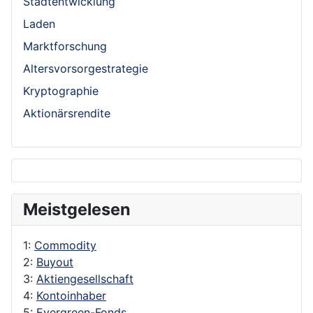
Stadtentwicklung
Laden
Marktforschung
Altersvorsorgestrategie
Kryptographie
Aktionärsrendite
Meistgelesen
1:
Commodity
2:
Buyout
3:
Aktiengesellschaft
4:
Kontoinhaber
5:
Evergreen-Fonds