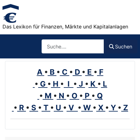
Das Lexikon für Finanzen, Märkte und Kapitalanlagen
Such
Suchen
A
•
B
•
C
•
D
•
E
•
F
•
G
•
H
•
I
•
J
•
K
•
L
•
M
•
N
•
O
•
P
•
Q
•
R
•
S
•
T
•
U
•
V
•
W
•
X
•
Y
•
Z