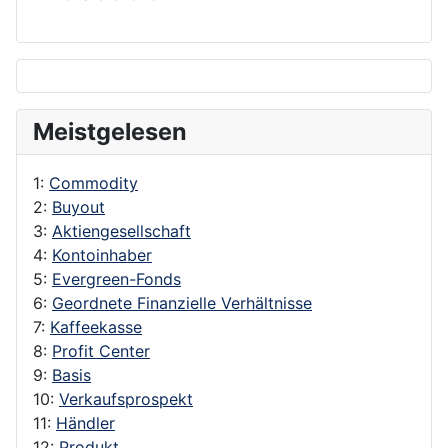
Meistgelesen
1:
Commodity
2:
Buyout
3:
Aktiengesellschaft
4:
Kontoinhaber
5:
Evergreen-Fonds
6:
Geordnete Finanzielle Verhältnisse
7:
Kaffeekasse
8:
Profit Center
9:
Basis
10:
Verkaufsprospekt
11:
Händler
12:
Produkt