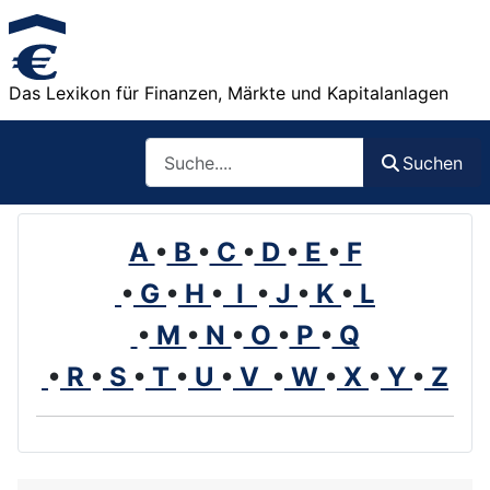
Das Lexikon für Finanzen, Märkte und Kapitalanlagen
Such
Suchen
A
•
B
•
C
•
D
•
E
•
F
•
G
•
H
•
I
•
J
•
K
•
L
•
M
•
N
•
O
•
P
•
Q
•
R
•
S
•
T
•
U
•
V
•
W
•
X
•
Y
•
Z