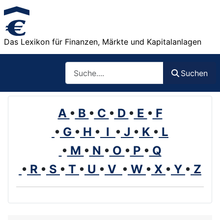
Das Lexikon für Finanzen, Märkte und Kapitalanlagen
Such
Suchen
A
•
B
•
C
•
D
•
E
•
F
•
G
•
H
•
I
•
J
•
K
•
L
•
M
•
N
•
O
•
P
•
Q
•
R
•
S
•
T
•
U
•
V
•
W
•
X
•
Y
•
Z