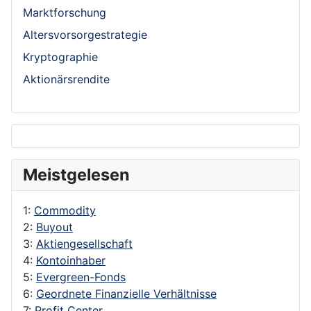
Marktforschung
Altersvorsorgestrategie
Kryptographie
Aktionärsrendite
Meistgelesen
1:
Commodity
2:
Buyout
3:
Aktiengesellschaft
4:
Kontoinhaber
5:
Evergreen-Fonds
6:
Geordnete Finanzielle Verhältnisse
7:
Profit Center