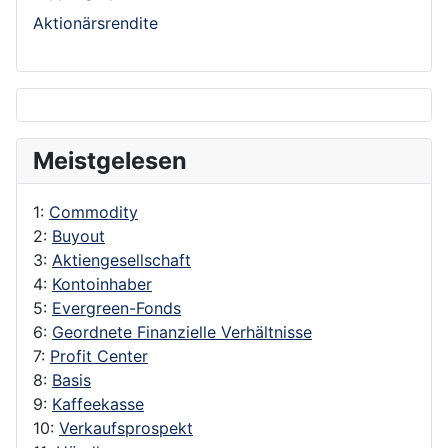
Aktionärsrendite
Meistgelesen
1:
Commodity
2:
Buyout
3:
Aktiengesellschaft
4:
Kontoinhaber
5:
Evergreen-Fonds
6:
Geordnete Finanzielle Verhältnisse
7:
Profit Center
8:
Basis
9:
Kaffeekasse
10:
Verkaufsprospekt