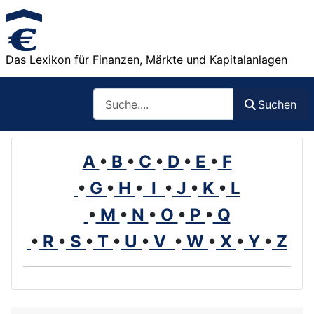
Das Lexikon für Finanzen, Märkte und Kapitalanlagen
Such
Suchen
A
•
B
•
C
•
D
•
E
•
F
•
G
•
H
•
I
•
J
•
K
•
L
•
M
•
N
•
O
•
P
•
Q
•
R
•
S
•
T
•
U
•
V
•
W
•
X
•
Y
•
Z