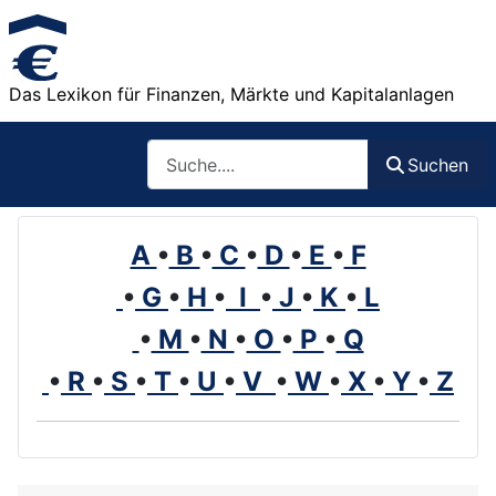
Das Lexikon für Finanzen, Märkte und Kapitalanlagen
Such
Suchen
A
•
B
•
C
•
D
•
E
•
F
•
G
•
H
•
I
•
J
•
K
•
L
•
M
•
N
•
O
•
P
•
Q
•
R
•
S
•
T
•
U
•
V
•
W
•
X
•
Y
•
Z