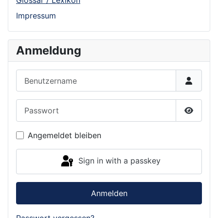
Glossar / Lexikon
Impressum
Anmeldung
Benutzername
Passwort
Show P
Angemeldet bleiben
Sign in with a passkey
Anmelden
Passwort vergessen?