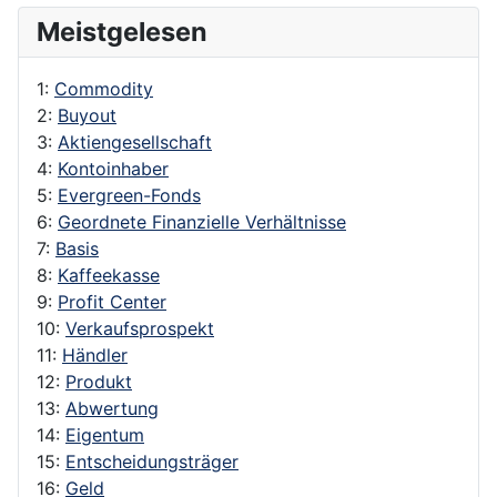
Meistgelesen
1:
Commodity
2:
Buyout
3:
Aktiengesellschaft
4:
Kontoinhaber
5:
Evergreen-Fonds
6:
Geordnete Finanzielle Verhältnisse
7:
Basis
8:
Kaffeekasse
9:
Profit Center
10:
Verkaufsprospekt
11:
Händler
12:
Produkt
13:
Abwertung
14:
Eigentum
15:
Entscheidungsträger
16:
Geld