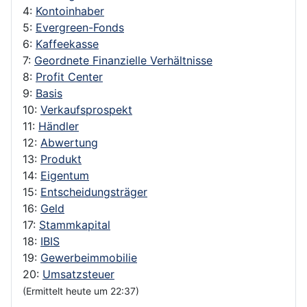
4:
Kontoinhaber
5:
Evergreen-Fonds
6:
Kaffeekasse
7:
Geordnete Finanzielle Verhältnisse
8:
Profit Center
9:
Basis
10:
Verkaufsprospekt
11:
Händler
12:
Abwertung
13:
Produkt
14:
Eigentum
15:
Entscheidungsträger
16:
Geld
17:
Stammkapital
18:
IBIS
19:
Gewerbeimmobilie
20:
Umsatzsteuer
(Ermittelt heute um 22:37)