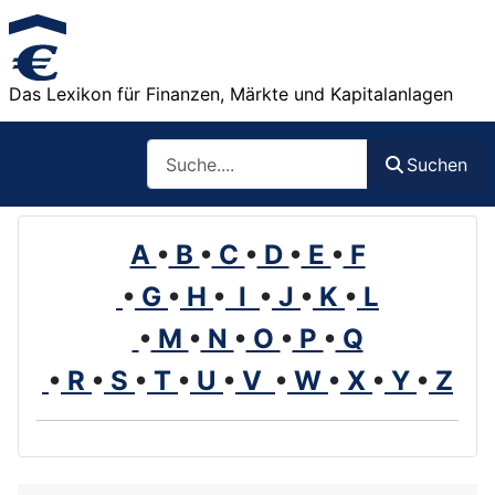
Das Lexikon für Finanzen, Märkte und Kapitalanlagen
Such
Suchen
A
•
B
•
C
•
D
•
E
•
F
•
G
•
H
•
I
•
J
•
K
•
L
•
M
•
N
•
O
•
P
•
Q
•
R
•
S
•
T
•
U
•
V
•
W
•
X
•
Y
•
Z