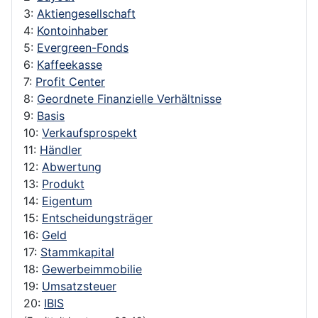
3:
Aktiengesellschaft
4:
Kontoinhaber
5:
Evergreen-Fonds
6:
Kaffeekasse
7:
Profit Center
8:
Geordnete Finanzielle Verhältnisse
9:
Basis
10:
Verkaufsprospekt
11:
Händler
12:
Abwertung
13:
Produkt
14:
Eigentum
15:
Entscheidungsträger
16:
Geld
17:
Stammkapital
18:
Gewerbeimmobilie
19:
Umsatzsteuer
20:
IBIS