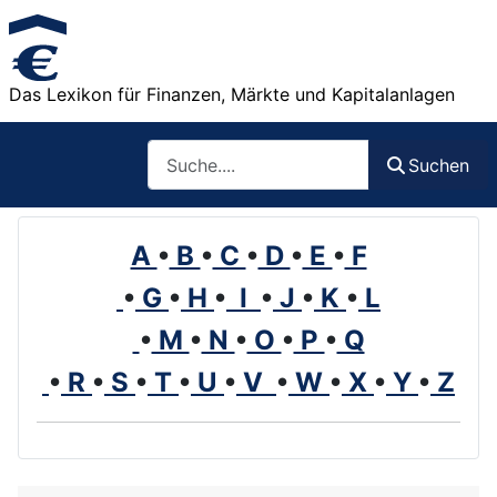
Das Lexikon für Finanzen, Märkte und Kapitalanlagen
Such
Suchen
A
•
B
•
C
•
D
•
E
•
F
•
G
•
H
•
I
•
J
•
K
•
L
•
M
•
N
•
O
•
P
•
Q
•
R
•
S
•
T
•
U
•
V
•
W
•
X
•
Y
•
Z