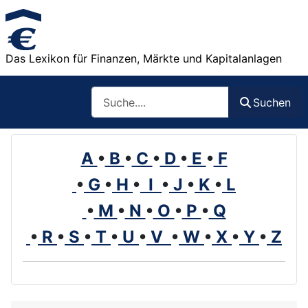
Das Lexikon für Finanzen, Märkte und Kapitalanlagen
Such
Suchen
A
•
B
•
C
•
D
•
E
•
F
•
G
•
H
•
I
•
J
•
K
•
L
•
M
•
N
•
O
•
P
•
Q
•
R
•
S
•
T
•
U
•
V
•
W
•
X
•
Y
•
Z