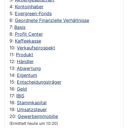
4:
Kontoinhaber
5:
Evergreen-Fonds
6:
Geordnete Finanzielle Verhältnisse
7:
Basis
8:
Profit Center
9:
Kaffeekasse
10:
Verkaufsprospekt
11:
Produkt
12:
Händler
13:
Abwertung
14:
Eigentum
15:
Entscheidungsträger
16:
Geld
17:
IBIS
18:
Stammkapital
19:
Umsatzsteuer
20:
Gewerbeimmobilie
(Ermittelt heute um 10:20)