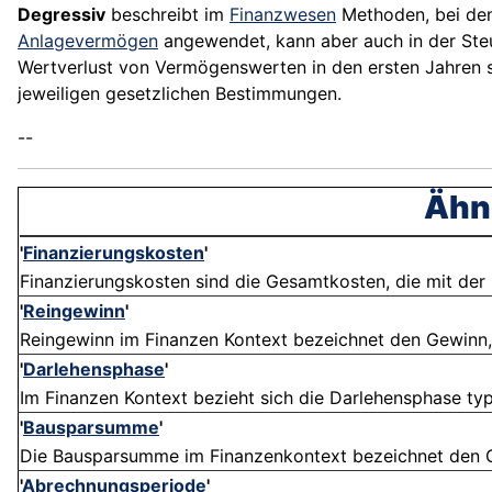
Degressiv
beschreibt im
Finanzwesen
Methoden, bei d
Anlagevermögen
angewendet, kann aber auch in der Ste
Wertverlust von Vermögenswerten in den ersten Jahren st
jeweiligen gesetzlichen Bestimmungen.
--
Ähnl
'
Finanzierungskosten
'
Finanzierungskosten sind die Gesamtkosten, die mit der B
'
Reingewinn
'
Reingewinn im Finanzen Kontext bezeichnet den Gewinn, d
'
Darlehensphase
'
Im Finanzen Kontext bezieht sich die Darlehensphase typ
'
Bausparsumme
'
Die Bausparsumme im Finanzenkontext bezeichnet den Ge
'
Abrechnungsperiode
'