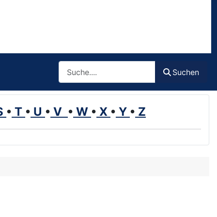
Such
Suchen
S
•
T
•
U
•
V
•
W
•
X
•
Y
•
Z