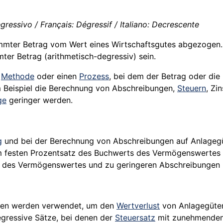
ressivo / Français: Dégressif / Italiano: Decrescente
timmter Betrag vom Wert eines Wirtschaftsgutes abgezogen.
mter Betrag (arithmetisch-degressiv) sein.
e
Methode
oder einen
Prozess
, bei dem der Betrag oder die
m Beispiel die Berechnung von Abschreibungen,
Steuern
, Zi
ge
geringer werden.
g
und bei der Berechnung von Abschreibungen auf Anlagegüt
m festen Prozentsatz des Buchwerts des Vermögenswertes z
des Vermögenswertes und zu geringeren Abschreibungen i
en werden verwendet, um den
Wertverlust
von Anlagegüter
gressive Sätze, bei denen der
Steuersatz
mit zunehmend