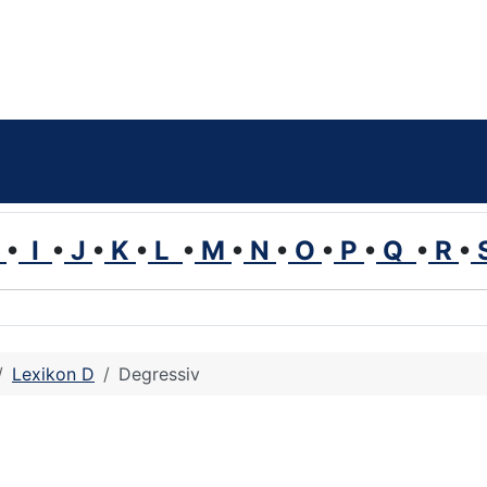
H
•
I
•
J
•
K
•
L
•
M
•
N
•
O
•
P
•
Q
•
R
•
Lexikon D
Degressiv