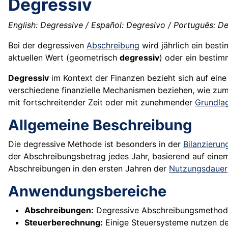
Degressiv
English: Degressive / Español: Degresivo / Português: Deg
Bei der degressiven
Abschreibung
wird jährlich ein bes
aktuellen Wert (geometrisch
degressiv
) oder ein bestim
Degressiv
im Kontext der Finanzen bezieht sich auf ein
verschiedene finanzielle Mechanismen beziehen, wie zu
mit fortschreitender Zeit oder mit zunehmender
Grundla
Allgemeine Beschreibung
Die degressive Methode ist besonders in der
Bilanzierun
der Abschreibungsbetrag jedes Jahr, basierend auf eine
Abschreibungen in den ersten Jahren der
Nutzungsdauer
Anwendungsbereiche
Abschreibungen:
Degressive Abschreibungsmethod
Steuerberechnung:
Einige Steuersysteme nutzen de