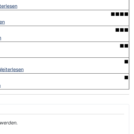
terlesen
■■■■
sen
■■■
n
■■
■
eiterlesen
■
n
 werden.