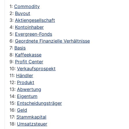
1:
Commodity
2:
Buyout
3:
Aktiengesellschaft
4:
Kontoinhaber
5:
Evergreen-Fonds
6:
Geordnete Finanzielle Verhältnisse
7:
Basis
8:
Kaffeekasse
9:
Profit Center
10:
Verkaufsprospekt
11:
Händler
12:
Produkt
13:
Abwertung
14:
Eigentum
15:
Entscheidungsträger
16:
Geld
17:
Stammkapital
18:
Umsatzsteuer