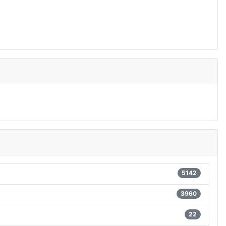
5142
3960
22