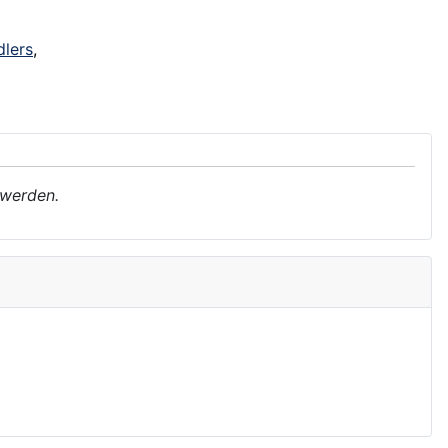
lers
,
 werden.