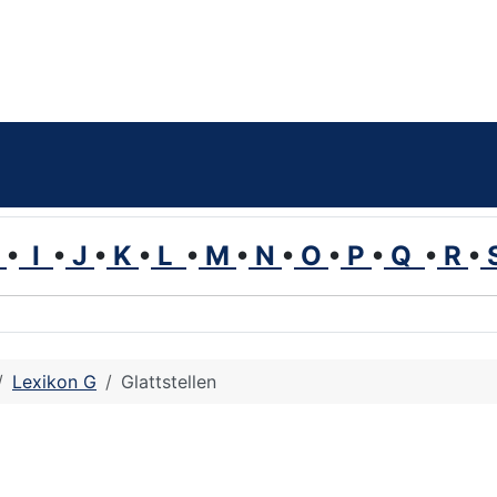
H
•
I
•
J
•
K
•
L
•
M
•
N
•
O
•
P
•
Q
•
R
•
Lexikon G
Glattstellen