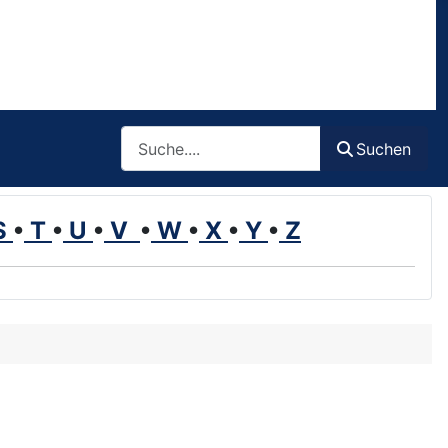
Such
Suchen
S
•
T
•
U
•
V
•
W
•
X
•
Y
•
Z