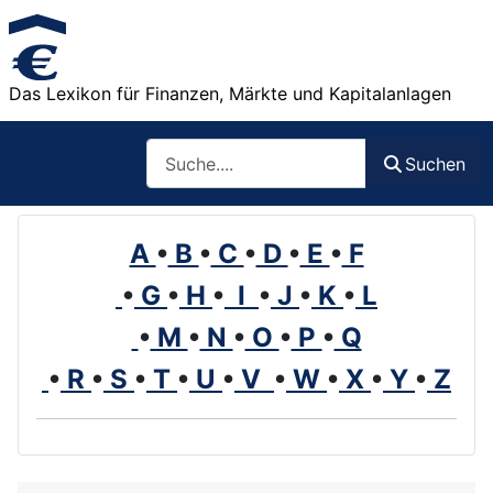
Das Lexikon für Finanzen, Märkte und Kapitalanlagen
Such
Suchen
A
•
B
•
C
•
D
•
E
•
F
•
G
•
H
•
I
•
J
•
K
•
L
•
M
•
N
•
O
•
P
•
Q
•
R
•
S
•
T
•
U
•
V
•
W
•
X
•
Y
•
Z