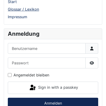
Start
Glossar / Lexikon
Impressum
Anmeldung
Benutzername
Passwort
Show P
Angemeldet bleiben
Sign in with a passkey
Anmelden