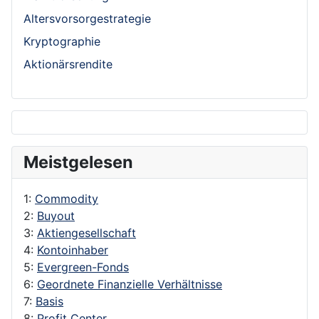
Altersvorsorgestrategie
Kryptographie
Aktionärsrendite
Meistgelesen
1:
Commodity
2:
Buyout
3:
Aktiengesellschaft
4:
Kontoinhaber
5:
Evergreen-Fonds
6:
Geordnete Finanzielle Verhältnisse
7:
Basis
8:
Profit Center