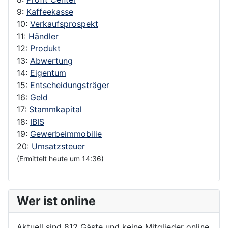
9:
Kaffeekasse
10:
Verkaufsprospekt
11:
Händler
12:
Produkt
13:
Abwertung
14:
Eigentum
15:
Entscheidungsträger
16:
Geld
17:
Stammkapital
18:
IBIS
19:
Gewerbeimmobilie
20:
Umsatzsteuer
(Ermittelt heute um 14:36)
Wer ist online
Aktuell sind 812 Gäste und keine Mitglieder online