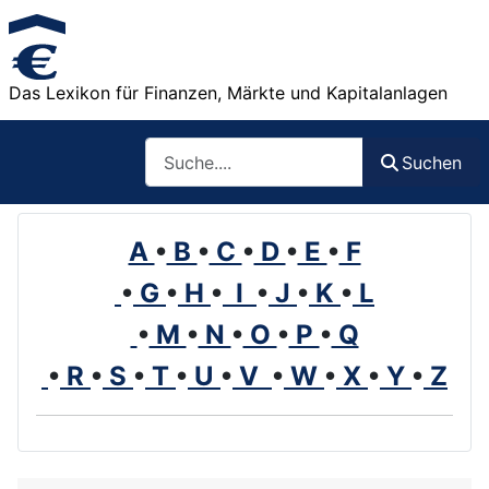
Das Lexikon für Finanzen, Märkte und Kapitalanlagen
Such
Suchen
A
•
B
•
C
•
D
•
E
•
F
•
G
•
H
•
I
•
J
•
K
•
L
•
M
•
N
•
O
•
P
•
Q
•
R
•
S
•
T
•
U
•
V
•
W
•
X
•
Y
•
Z