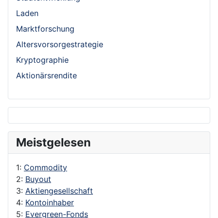
Laden
Marktforschung
Altersvorsorgestrategie
Kryptographie
Aktionärsrendite
Meistgelesen
1:
Commodity
2:
Buyout
3:
Aktiengesellschaft
4:
Kontoinhaber
5:
Evergreen-Fonds