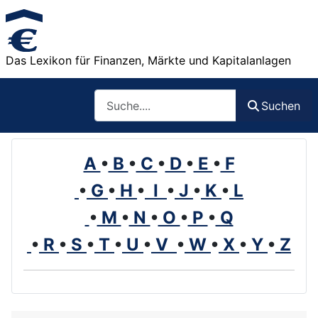
Das Lexikon für Finanzen, Märkte und Kapitalanlagen
Such
Suchen
A
•
B
•
C
•
D
•
E
•
F
•
G
•
H
•
I
•
J
•
K
•
L
•
M
•
N
•
O
•
P
•
Q
•
R
•
S
•
T
•
U
•
V
•
W
•
X
•
Y
•
Z