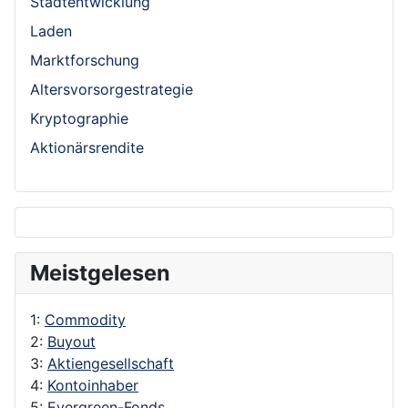
Stadtentwicklung
Laden
Marktforschung
Altersvorsorgestrategie
Kryptographie
Aktionärsrendite
Meistgelesen
1:
Commodity
2:
Buyout
3:
Aktiengesellschaft
4:
Kontoinhaber
5:
Evergreen-Fonds