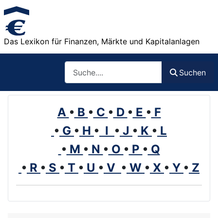
Das Lexikon für Finanzen, Märkte und Kapitalanlagen
Such
Suchen
A
•
B
•
C
•
D
•
E
•
F
•
G
•
H
•
I
•
J
•
K
•
L
•
M
•
N
•
O
•
P
•
Q
•
R
•
S
•
T
•
U
•
V
•
W
•
X
•
Y
•
Z