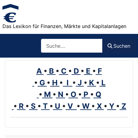
Das Lexikon für Finanzen, Märkte und Kapitalanlagen
Such
Suchen
A
•
B
•
C
•
D
•
E
•
F
•
G
•
H
•
I
•
J
•
K
•
L
•
M
•
N
•
O
•
P
•
Q
•
R
•
S
•
T
•
U
•
V
•
W
•
X
•
Y
•
Z