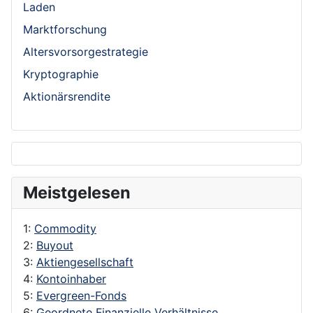
Laden
Marktforschung
Altersvorsorgestrategie
Kryptographie
Aktionärsrendite
Meistgelesen
1:
Commodity
2:
Buyout
3:
Aktiengesellschaft
4:
Kontoinhaber
5:
Evergreen-Fonds
6:
Geordnete Finanzielle Verhältnisse