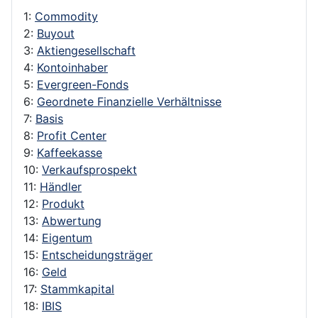
1:
Commodity
2:
Buyout
3:
Aktiengesellschaft
4:
Kontoinhaber
5:
Evergreen-Fonds
6:
Geordnete Finanzielle Verhältnisse
7:
Basis
8:
Profit Center
9:
Kaffeekasse
10:
Verkaufsprospekt
11:
Händler
12:
Produkt
13:
Abwertung
14:
Eigentum
15:
Entscheidungsträger
16:
Geld
17:
Stammkapital
18:
IBIS