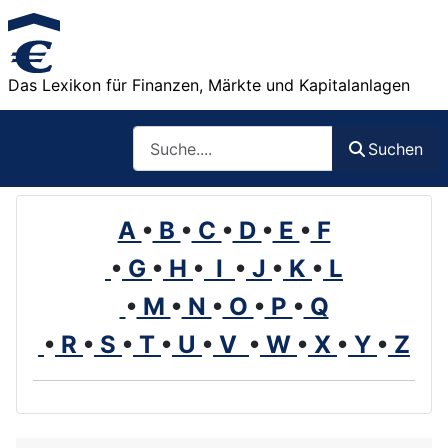
Das Lexikon für Finanzen, Märkte und Kapitalanlagen
Such
Suchen
A
•
B
•
C
•
D
•
E
•
F
•
G
•
H
•
I
•
J
•
K
•
L
•
M
•
N
•
O
•
P
•
Q
•
R
•
S
•
T
•
U
•
V
•
W
•
X
•
Y
•
Z