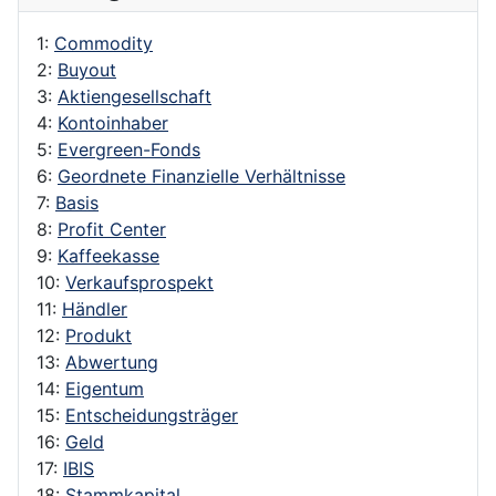
1:
Commodity
2:
Buyout
3:
Aktiengesellschaft
4:
Kontoinhaber
5:
Evergreen-Fonds
6:
Geordnete Finanzielle Verhältnisse
7:
Basis
8:
Profit Center
9:
Kaffeekasse
10:
Verkaufsprospekt
11:
Händler
12:
Produkt
13:
Abwertung
14:
Eigentum
15:
Entscheidungsträger
16:
Geld
17:
IBIS
18:
Stammkapital