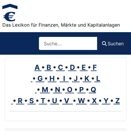
Das Lexikon für Finanzen, Märkte und Kapitalanlagen
Such
Suchen
A
•
B
•
C
•
D
•
E
•
F
•
G
•
H
•
I
•
J
•
K
•
L
•
M
•
N
•
O
•
P
•
Q
•
R
•
S
•
T
•
U
•
V
•
W
•
X
•
Y
•
Z