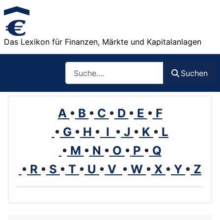
Das Lexikon für Finanzen, Märkte und Kapitalanlagen
Such
Suchen
A
•
B
•
C
•
D
•
E
•
F
•
G
•
H
•
I
•
J
•
K
•
L
•
M
•
N
•
O
•
P
•
Q
•
R
•
S
•
T
•
U
•
V
•
W
•
X
•
Y
•
Z