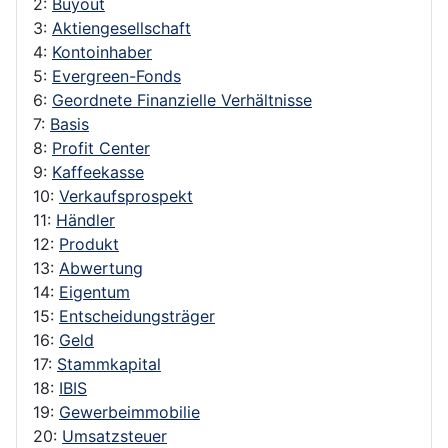
2:
Buyout
3:
Aktiengesellschaft
4:
Kontoinhaber
5:
Evergreen-Fonds
6:
Geordnete Finanzielle Verhältnisse
7:
Basis
8:
Profit Center
9:
Kaffeekasse
10:
Verkaufsprospekt
11:
Händler
12:
Produkt
13:
Abwertung
14:
Eigentum
15:
Entscheidungsträger
16:
Geld
17:
Stammkapital
18:
IBIS
19:
Gewerbeimmobilie
20:
Umsatzsteuer