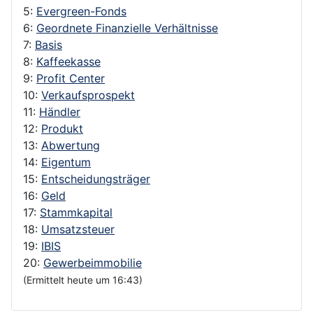
5:
Evergreen-Fonds
6:
Geordnete Finanzielle Verhältnisse
7:
Basis
8:
Kaffeekasse
9:
Profit Center
10:
Verkaufsprospekt
11:
Händler
12:
Produkt
13:
Abwertung
14:
Eigentum
15:
Entscheidungsträger
16:
Geld
17:
Stammkapital
18:
Umsatzsteuer
19:
IBIS
20:
Gewerbeimmobilie
(Ermittelt heute um 16:43)