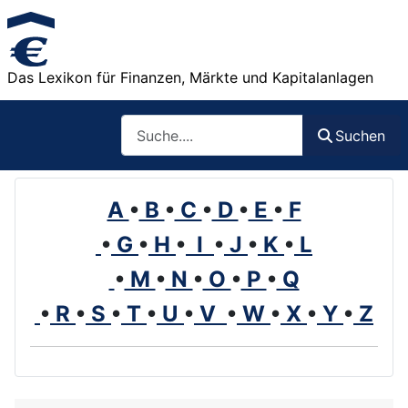
Das Lexikon für Finanzen, Märkte und Kapitalanlagen
Such
Suchen
A
•
B
•
C
•
D
•
E
•
F
•
G
•
H
•
I
•
J
•
K
•
L
•
M
•
N
•
O
•
P
•
Q
•
R
•
S
•
T
•
U
•
V
•
W
•
X
•
Y
•
Z