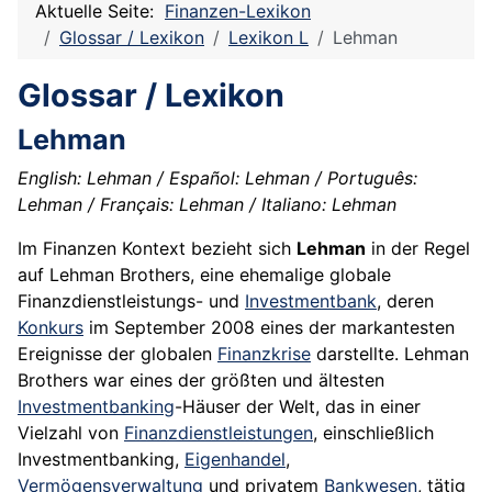
Aktuelle Seite:
Finanzen-Lexikon
Glossar / Lexikon
Lexikon L
Lehman
Glossar / Lexikon
Lehman
English: Lehman / Español: Lehman / Português:
Lehman / Français: Lehman / Italiano: Lehman
Im Finanzen Kontext bezieht sich
Lehman
in der Regel
auf Lehman Brothers, eine ehemalige globale
Finanzdienstleistungs- und
Investmentbank
, deren
Konkurs
im September 2008 eines der markantesten
Ereignisse der globalen
Finanzkrise
darstellte. Lehman
Brothers war eines der größten und ältesten
Investmentbanking
-Häuser der Welt, das in einer
Vielzahl von
Finanzdienstleistungen
, einschließlich
Investmentbanking,
Eigenhandel
,
Vermögensverwaltung
und privatem
Bankwesen
, tätig