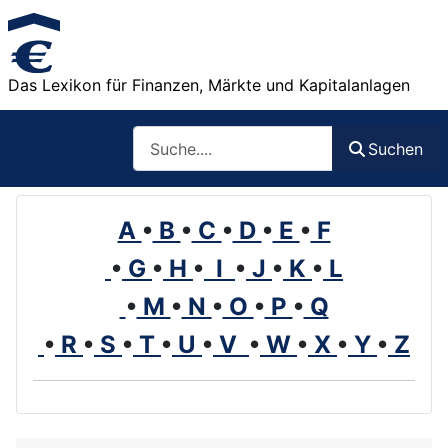
Das Lexikon für Finanzen, Märkte und Kapitalanlagen
Such
Suchen
A
•
B
•
C
•
D
•
E
•
F
•
G
•
H
•
I
•
J
•
K
•
L
•
M
•
N
•
O
•
P
•
Q
•
R
•
S
•
T
•
U
•
V
•
W
•
X
•
Y
•
Z