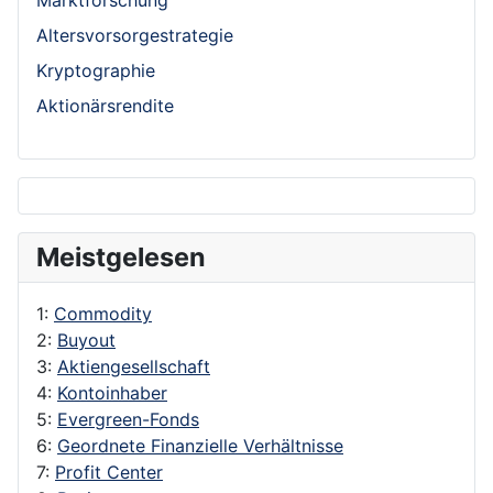
Altersvorsorgestrategie
Kryptographie
Aktionärsrendite
Meistgelesen
1:
Commodity
2:
Buyout
3:
Aktiengesellschaft
4:
Kontoinhaber
5:
Evergreen-Fonds
6:
Geordnete Finanzielle Verhältnisse
7:
Profit Center