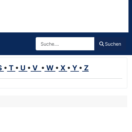
Such
Suchen
S
•
T
•
U
•
V
•
W
•
X
•
Y
•
Z