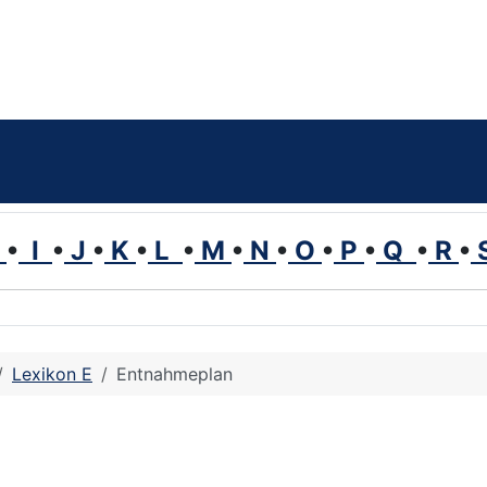
H
•
I
•
J
•
K
•
L
•
M
•
N
•
O
•
P
•
Q
•
R
•
Lexikon E
Entnahmeplan