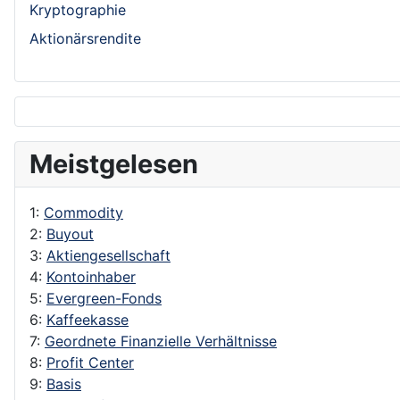
Kryptographie
Aktionärsrendite
Meistgelesen
1:
Commodity
2:
Buyout
3:
Aktiengesellschaft
4:
Kontoinhaber
5:
Evergreen-Fonds
6:
Kaffeekasse
7:
Geordnete Finanzielle Verhältnisse
8:
Profit Center
9:
Basis