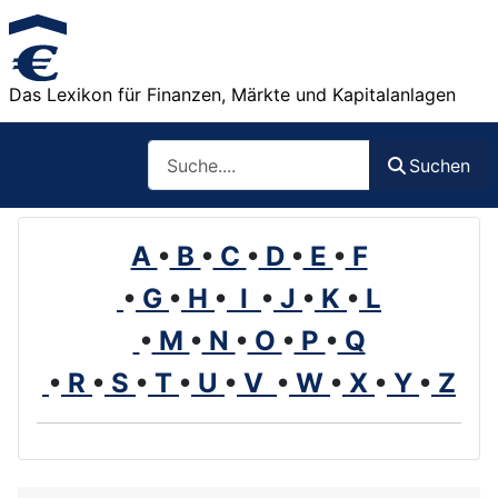
Das Lexikon für Finanzen, Märkte und Kapitalanlagen
Such
Suchen
A
•
B
•
C
•
D
•
E
•
F
•
G
•
H
•
I
•
J
•
K
•
L
•
M
•
N
•
O
•
P
•
Q
•
R
•
S
•
T
•
U
•
V
•
W
•
X
•
Y
•
Z