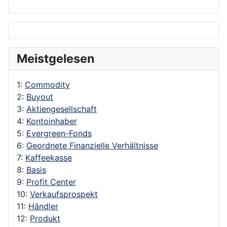
Meistgelesen
1:
Commodity
2:
Buyout
3:
Aktiengesellschaft
4:
Kontoinhaber
5:
Evergreen-Fonds
6:
Geordnete Finanzielle Verhältnisse
7:
Kaffeekasse
8:
Basis
9:
Profit Center
10:
Verkaufsprospekt
11:
Händler
12:
Produkt