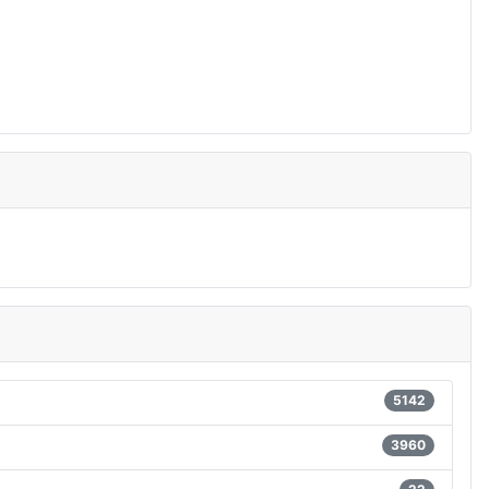
5142
3960