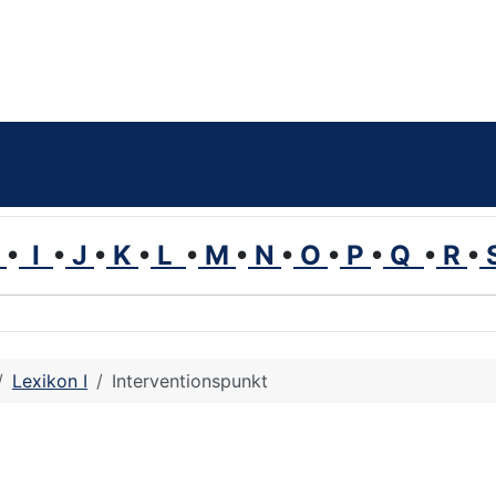
H
•
I
•
J
•
K
•
L
•
M
•
N
•
O
•
P
•
Q
•
R
•
Lexikon I
Interventionspunkt