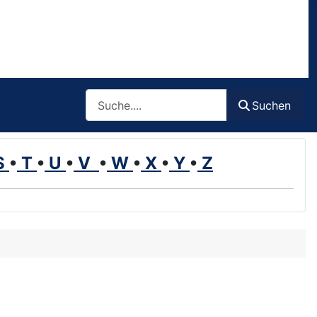
Such
Suchen
S
•
T
•
U
•
V
•
W
•
X
•
Y
•
Z