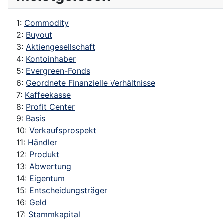
1:
Commodity
2:
Buyout
3:
Aktiengesellschaft
4:
Kontoinhaber
5:
Evergreen-Fonds
6:
Geordnete Finanzielle Verhältnisse
7:
Kaffeekasse
8:
Profit Center
9:
Basis
10:
Verkaufsprospekt
11:
Händler
12:
Produkt
13:
Abwertung
14:
Eigentum
15:
Entscheidungsträger
16:
Geld
17:
Stammkapital