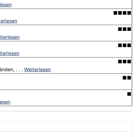
lesen
■■■■
terlesen
■■■
iterlesen
■■■
terlesen
■■■
den, . . .
Weiterlesen
■■
■
lesen