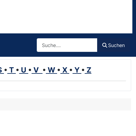
Such
Suchen
S
•
T
•
U
•
V
•
W
•
X
•
Y
•
Z