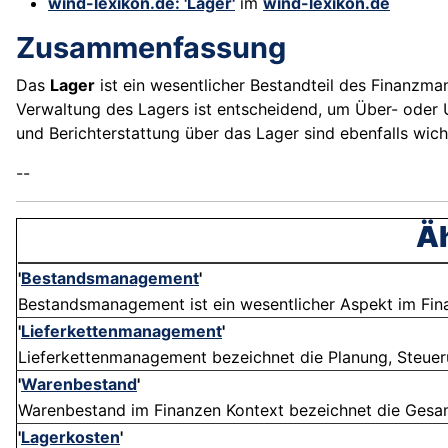
wind-lexikon.de: 'Lager'
im
wind-lexikon.de
Zusammenfassung
Das
Lager
ist ein wesentlicher Bestandteil des Finanzm
Verwaltung des Lagers ist entscheidend, um Über- oder 
und Berichterstattung über das Lager sind ebenfalls wic
--
Äh
'
Bestandsmanagement
'
Bestandsmanagement ist ein wesentlicher Aspekt im Fina
'
Lieferkettenmanagement
'
Lieferkettenmanagement bezeichnet die Planung, Steue
'
Warenbestand
'
Warenbestand im Finanzen Kontext bezeichnet die Gesamth
'
Lagerkosten
'