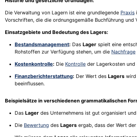
Historie und gesetzliche Grundlagen:
Die Verwaltung von Lagern ist eine grundlegende
Praxis
i
Vorschriften, die die ordnungsgemäße Buchführung und V
Einsatzgebiete und Bedeutung des Lagers:
Bestandsmanagement
:
Das
Lager
spielt eine ents
Rohstoffen zur Verfügung stehen, um die
Nachfrage
Kostenkontrolle
:
Die
Kontrolle
der Lagerkosten und d
Finanzberichterstattung
:
Der Wert des
Lagers
wird 
beeinflussen.
Beispielsätze in verschiedenen grammatikalischen Fo
Das
Lager
des Unternehmens ist gut organisiert und 
Die
Bewertung
des
Lagers
ergab, dass der Wert der 