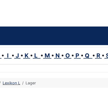
H
•
I
•
J
•
K
•
L
•
M
•
N
•
O
•
P
•
Q
•
R
•
Lexikon L
Lager