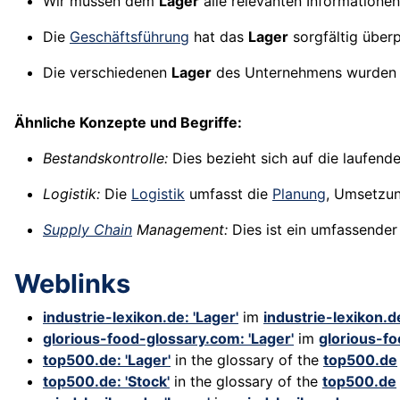
Wir müssen dem
Lager
alle relevanten Informationen
Die
Geschäftsführung
hat das
Lager
sorgfältig überp
Die verschiedenen
Lager
des Unternehmens wurden v
Ähnliche Konzepte und Begriffe:
Bestandskontrolle:
Dies bezieht sich auf die laufend
Logistik:
Die
Logistik
umfasst die
Planung
, Umsetzun
Supply Chain
Management:
Dies ist ein umfassende
Weblinks
industrie-lexikon.de: 'Lager'
im
industrie-lexikon.d
glorious-food-glossary.com: 'Lager'
im
glorious-f
top500.de: 'Lager'
in the glossary of the
top500.de
top500.de: 'Stock'
in the glossary of the
top500.de