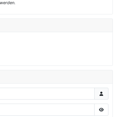
 werden.
Show P