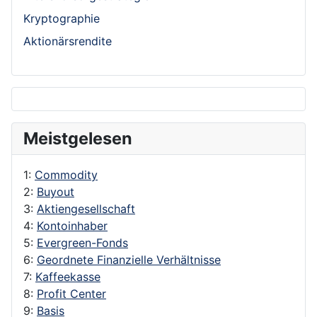
Kryptographie
Aktionärsrendite
Meistgelesen
1:
Commodity
2:
Buyout
3:
Aktiengesellschaft
4:
Kontoinhaber
5:
Evergreen-Fonds
6:
Geordnete Finanzielle Verhältnisse
7:
Kaffeekasse
8:
Profit Center
9:
Basis