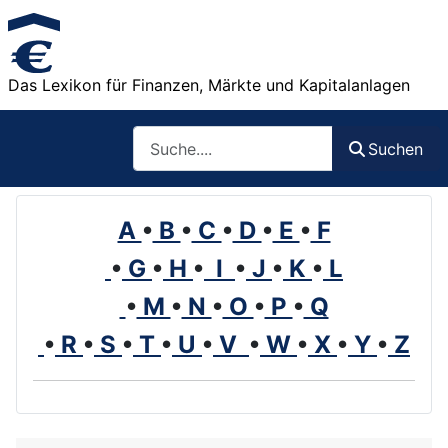
Das Lexikon für Finanzen, Märkte und Kapitalanlagen
Such
Suchen
A
•
B
•
C
•
D
•
E
•
F
•
G
•
H
•
I
•
J
•
K
•
L
•
M
•
N
•
O
•
P
•
Q
•
R
•
S
•
T
•
U
•
V
•
W
•
X
•
Y
•
Z