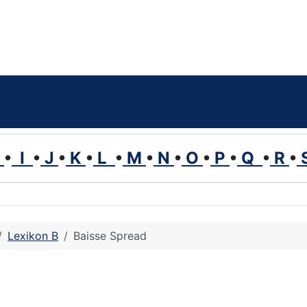
H
•
I
•
J
•
K
•
L
•
M
•
N
•
O
•
P
•
Q
•
R
•
Lexikon B
Baisse Spread