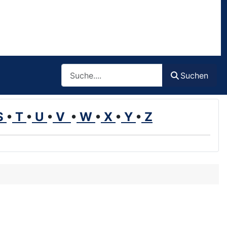
Such
Suchen
S
•
T
•
U
•
V
•
W
•
X
•
Y
•
Z