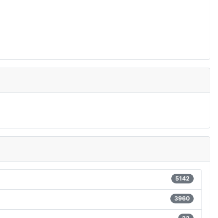
5142
3960