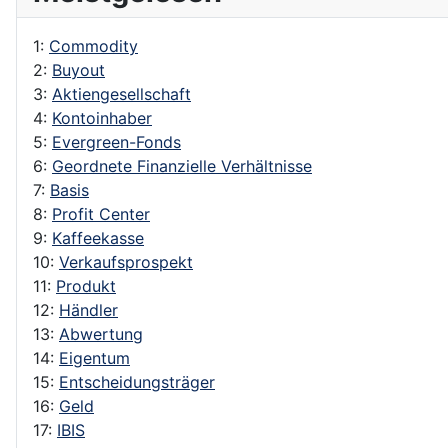
1:
Commodity
2:
Buyout
3:
Aktiengesellschaft
4:
Kontoinhaber
5:
Evergreen-Fonds
6:
Geordnete Finanzielle Verhältnisse
7:
Basis
8:
Profit Center
9:
Kaffeekasse
10:
Verkaufsprospekt
11:
Produkt
12:
Händler
13:
Abwertung
14:
Eigentum
15:
Entscheidungsträger
16:
Geld
17:
IBIS