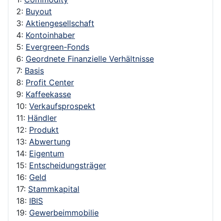
2:
Buyout
3:
Aktiengesellschaft
4:
Kontoinhaber
5:
Evergreen-Fonds
6:
Geordnete Finanzielle Verhältnisse
7:
Basis
8:
Profit Center
9:
Kaffeekasse
10:
Verkaufsprospekt
11:
Händler
12:
Produkt
13:
Abwertung
14:
Eigentum
15:
Entscheidungsträger
16:
Geld
17:
Stammkapital
18:
IBIS
19:
Gewerbeimmobilie