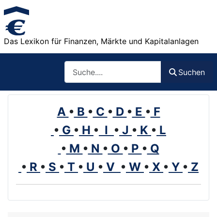
Das Lexikon für Finanzen, Märkte und Kapitalanlagen
Such
Suchen
A
•
B
•
C
•
D
•
E
•
F
•
G
•
H
•
I
•
J
•
K
•
L
•
M
•
N
•
O
•
P
•
Q
•
R
•
S
•
T
•
U
•
V
•
W
•
X
•
Y
•
Z