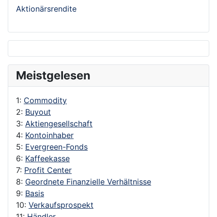
Aktionärsrendite
Meistgelesen
1:
Commodity
2:
Buyout
3:
Aktiengesellschaft
4:
Kontoinhaber
5:
Evergreen-Fonds
6:
Kaffeekasse
7:
Profit Center
8:
Geordnete Finanzielle Verhältnisse
9:
Basis
10:
Verkaufsprospekt
11:
Händler