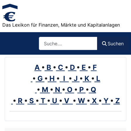
Das Lexikon für Finanzen, Märkte und Kapitalanlagen
Such
Suchen
A
•
B
•
C
•
D
•
E
•
F
•
G
•
H
•
I
•
J
•
K
•
L
•
M
•
N
•
O
•
P
•
Q
•
R
•
S
•
T
•
U
•
V
•
W
•
X
•
Y
•
Z