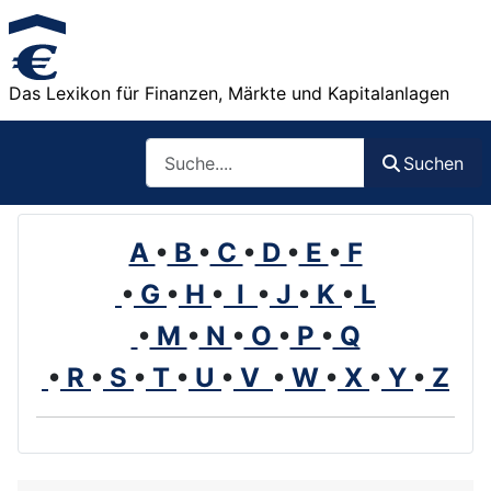
Das Lexikon für Finanzen, Märkte und Kapitalanlagen
Such
Suchen
A
•
B
•
C
•
D
•
E
•
F
•
G
•
H
•
I
•
J
•
K
•
L
•
M
•
N
•
O
•
P
•
Q
•
R
•
S
•
T
•
U
•
V
•
W
•
X
•
Y
•
Z