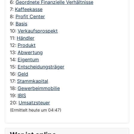
6:
Geordnete Finanzielle Verhältnisse
7:
Kaffeekasse
8:
Profit Center
9:
Basis
10:
Verkaufsprospekt
11:
Händler
12:
Produkt
13:
Abwertung
14:
Eigentum
15:
Entscheidungsträger
16:
Geld
17:
Stammkapital
18:
Gewerbeimmobilie
19:
IBIS
20:
Umsatzsteuer
(Ermittelt heute um 04:47)