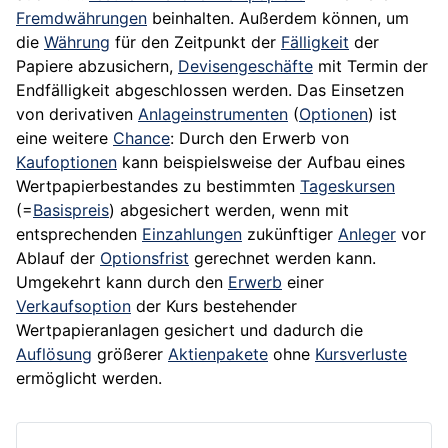
Fremdwährungen
beinhalten. Außerdem können, um
die
Währung
für den Zeitpunkt der
Fälligkeit
der
Papiere abzusichern,
Devisengeschäfte
mit Termin der
Endfälligkeit abgeschlossen werden. Das Einsetzen
von derivativen
Anlageinstrumenten
(
Optionen
) ist
eine weitere
Chance
: Durch den Erwerb von
Kaufoptionen
kann beispielsweise der Aufbau eines
Wertpapierbestandes zu bestimmten
Tageskursen
(=
Basispreis
) abgesichert werden, wenn mit
entsprechenden
Einzahlungen
zukünftiger
Anleger
vor
Ablauf der
Optionsfrist
gerechnet werden kann.
Umgekehrt kann durch den
Erwerb
einer
Verkaufsoption
der
Kurs
bestehender
Wertpapieranlagen gesichert und dadurch die
Auflösung
größerer
Aktienpakete
ohne
Kursverluste
ermöglicht werden.